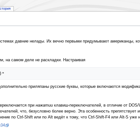
стория
стемах давние нелады. Их вечно первыми придумывают американцы, кот
и, на самом деле не раскладки. Настраивая
 дополнительно приляпаны русские буквы, которые включаются модифик
переключается при
нажатии
клавиш-переключателей, в отличие от DOS/Wi
чателей, что, безусловно более верно. Эта особенность препятствует 
 по Ctrl-Shift или по Alt ведёт к тому, что Ctrl-Shift-F4 или Alt-S уже 
104