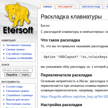
статья
обсуждение
просмотр кода
и
Раскладка клавиатуры
Перейти
Перейти
Бегло:
к
к
С раскладкой клавиатуры в компьютерных си
навигации
поиску
Что такое раскладка
навигация
Заглавная страница
То, что мы по-привычке называем раскладкам
Свежие правки
Случайная страница
Справка по MediaWiki
поиск
мы указываем
одну
раскладку us, к которой
Переключатели раскладки
Основная неприятность в Иксах: раскладка 
инструменты
переключается при
отжатии
клавиш-переклю
Ссылки сюда
клавиши-переключатели. например, переключение
Связанные правки
Служебные страницы
https://bugzilla.altlinux.org/show_bug.cgi?id=18
Версия для печати
Постоянная ссылка
Настройка раскладки