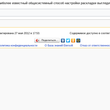
более известный общесистемный способ настройки раскладки выглядит как
ктирована 27 мая 2012 в 17:53.
Содержимое доступно в соотве
Поделиться…
олитика конфиденциальности
О База знаний Etersoft
Отказ от ответственно