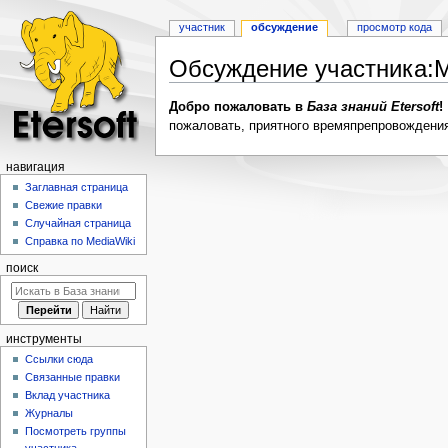
участник
обсуждение
просмотр кода
Обсуждение участника
:
M
Перейти
Перейти
Добро пожаловать в
База знаний Etersoft
!
к
к
пожаловать, приятного времяпрепровождени
навигации
поиску
навигация
Заглавная страница
Свежие правки
Случайная страница
Справка по MediaWiki
поиск
инструменты
Ссылки сюда
Связанные правки
Вклад участника
Журналы
Посмотреть группы